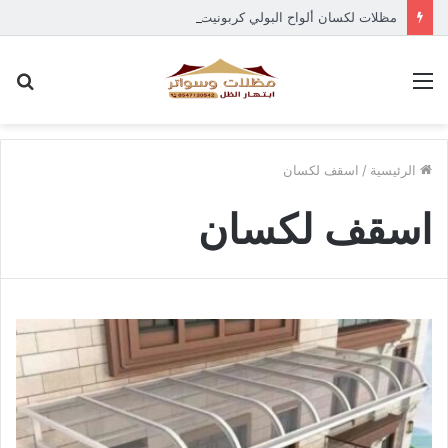
مظلات لكسان ألواح البولي كربونيت في جده
القائمة
بح
عن
الرئيسية
/
اسقف لكسان
اسقف لكسان