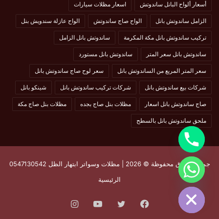
أسعار ألواح البانل ساندوتش
اسعار مظلات سيارات
الزامل ساندوتش بانل
الواح صاج ساندوتش
الواح عازلة سندويش بنل
تركيب ساندوتش بانل مكة المكرمة
ساندوتش بانل الزامل
ساندوتش بانل سعر المتر
ساندوتش بانل مستورد
سعر المتر المربع من الساندوتش بانل
سعر لوح صاج ساندوتش بانل
شركات بيع ساندوتش بانل
شركات تركيب ساندوتش بانل
شينكو بانل
صاج ساندوتش بانل اسعار
مظلات بنل صاج بجده
مظلات بنل صاج مكة
ملحق ساندوتش بانل بالسطح
جميع الحقوق محفوظة © 2026 | مظلات وسواتر ابتهار الظل 0547130542
chaty
الرئيسية
Hide
فيسبوك
تويتر
يوتيوب
انستقرام