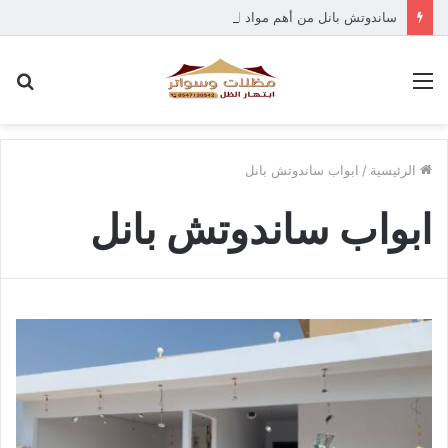
ساندوتش بانل من أهم مواد البناء الحديثة في جده
القائمة
بح
عن
الرئيسية
/
ابواب ساندوتش بانل
ابواب ساندوتش بانل