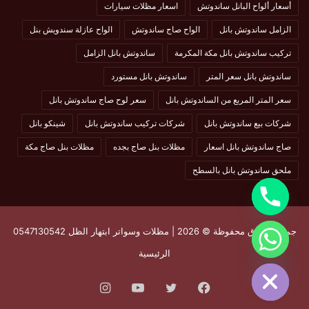
أسعار ألواح البانل ساندوتش
اسعار مظلات سيارات
الزامل ساندوتش بانل
الواح صاج ساندوتش
الواح عازلة سندويش بنل
تركيب ساندوتش بانل مكة المكرمة
ساندوتش بانل الزامل
ساندوتش بانل سعر المتر
ساندوتش بانل مستورد
سعر المتر المربع من الساندوتش بانل
سعر لوح صاج ساندوتش بانل
شركات بيع ساندوتش بانل
شركات تركيب ساندوتش بانل
شينكو بانل
صاج ساندوتش بانل اسعار
مظلات بنل صاج بجده
مظلات بنل صاج مكة
ملحق ساندوتش بانل بالسطح
جميع الحقوق محفوظة © 2026 | مظلات وسواتر ابتهار الظل 0547130542
chaty
الرئيسية
Hide
فيسبوك
تويتر
يوتيوب
انستقرام