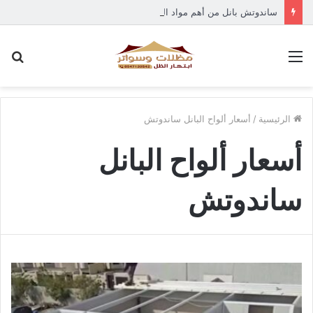
ساندوتش بانل من أهم مواد البناء الحديثة في جده
القائمة
بح
عن
الرئيسية
/
أسعار ألواح البانل ساندوتش
أسعار ألواح البانل
ساندوتش